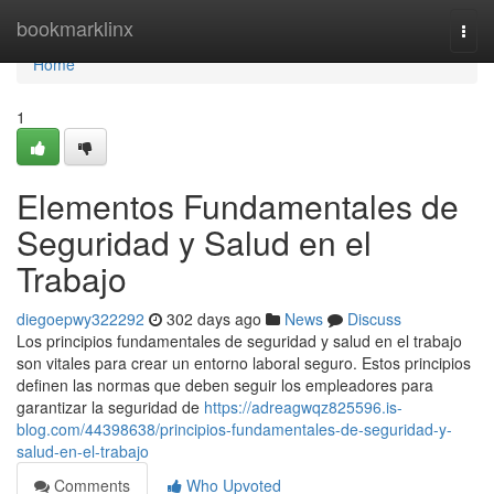
Home
bookmarklinx
Togg
navi
Home
1
Elementos Fundamentales de
Seguridad y Salud en el
Trabajo
diegoepwy322292
302 days ago
News
Discuss
Los principios fundamentales de seguridad y salud en el trabajo
son vitales para crear un entorno laboral seguro. Estos principios
definen las normas que deben seguir los empleadores para
garantizar la seguridad de
https://adreagwqz825596.is-
blog.com/44398638/principios-fundamentales-de-seguridad-y-
salud-en-el-trabajo
Comments
Who Upvoted