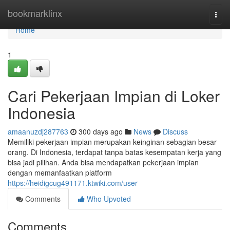
Home
bookmarklinx
Togg
navi
Home
1
Cari Pekerjaan Impian di Loker
Indonesia
amaanuzdj287763
300 days ago
News
Discuss
Memiliki pekerjaan impian merupakan keinginan sebagian besar
orang. Di Indonesia, terdapat tanpa batas kesempatan kerja yang
bisa jadi pilihan. Anda bisa mendapatkan pekerjaan impian
dengan memanfaatkan platform
https://heidigcug491171.ktwiki.com/user
Comments
Who Upvoted
Comments