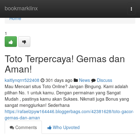
Home
bookmarklinx
Togg
navi
Home
1
Toto Terpercaya! Gemas dan
Aman!
kaitlynqrrr522408
301 days ago
News
Discuss
Mau Mencari situs Toto Online? Jangan Bingung. Kami adalah
pilihan No. 1 untuk kamu. Dengan permainan yang Sangat
Mudah , pastinya kamu akan Sukses. Nikmati juga Bonus yang
sangat menggiurkan! Sederhana
https://rafaelzpyw164446.bloggerbags.com/42381628/toto-gacor-
gemas-dan-aman
Comments
Who Upvoted