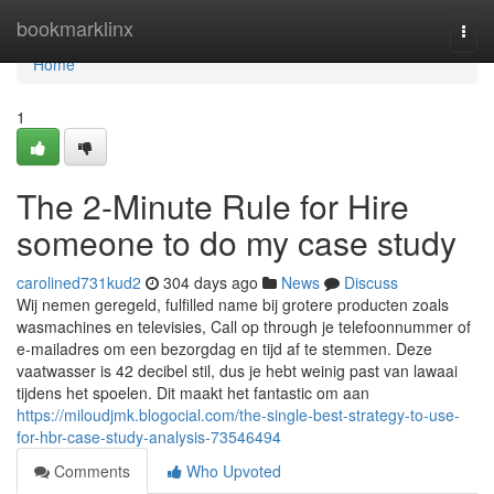
Home
bookmarklinx
Togg
navi
Home
1
The 2-Minute Rule for Hire
someone to do my case study
carolined731kud2
304 days ago
News
Discuss
Wij nemen geregeld, fulfilled name bij grotere producten zoals
wasmachines en televisies, Call op through je telefoonnummer of
e-mailadres om een bezorgdag en tijd af te stemmen. Deze
vaatwasser is 42 decibel stil, dus je hebt weinig past van lawaai
tijdens het spoelen. Dit maakt het fantastic om aan
https://miloudjmk.blogocial.com/the-single-best-strategy-to-use-
for-hbr-case-study-analysis-73546494
Comments
Who Upvoted