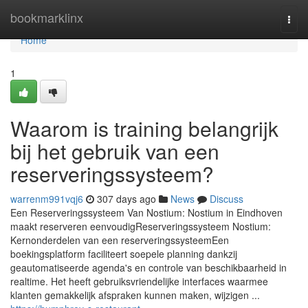
Home
bookmarklinx
Togg
navi
Home
1
Waarom is training belangrijk
bij het gebruik van een
reserveringssysteem?
warrenm991vqj6
307 days ago
News
Discuss
Een Reserveringssysteem Van Nostium: Nostium in Eindhoven
maakt reserveren eenvoudigReserveringssysteem Nostium:
Kernonderdelen van een reserveringssysteemEen
boekingsplatform faciliteert soepele planning dankzij
geautomatiseerde agenda's en controle van beschikbaarheid in
realtime. Het heeft gebruiksvriendelijke interfaces waarmee
klanten gemakkelijk afspraken kunnen maken, wijzigen ...