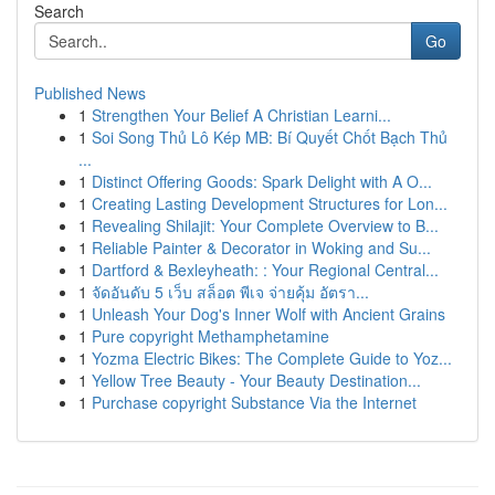
Search
Go
Published News
1
Strengthen Your Belief A Christian Learni...
1
Soi Song Thủ Lô Kép MB: Bí Quyết Chốt Bạch Thủ
...
1
Distinct Offering Goods: Spark Delight with A O...
1
Creating Lasting Development Structures for Lon...
1
Revealing Shilajit: Your Complete Overview to B...
1
Reliable Painter & Decorator in Woking and Su...
1
Dartford & Bexleyheath: : Your Regional Central...
1
จัดอันดับ 5 เว็บ สล็อต พีเจ จ่ายคุ้ม อัตรา...
1
Unleash Your Dog's Inner Wolf with Ancient Grains
1
Pure copyright Methamphetamine
1
Yozma Electric Bikes: The Complete Guide to Yoz...
1
Yellow Tree Beauty - Your Beauty Destination...
1
Purchase copyright Substance Via the Internet