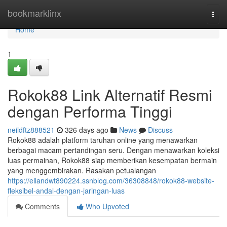
Home
bookmarklinx
Togg
navi
Home
1
Rokok88 Link Alternatif Resmi
dengan Performa Tinggi
neildftz888521
326 days ago
News
Discuss
Rokok88 adalah platform taruhan online yang menawarkan
berbagai macam pertandingan seru. Dengan menawarkan koleksi
luas permainan, Rokok88 siap memberikan kesempatan bermain
yang menggembirakan. Rasakan petualangan
https://ellandwt890224.ssnblog.com/36308848/rokok88-website-
fleksibel-andal-dengan-jaringan-luas
Comments
Who Upvoted