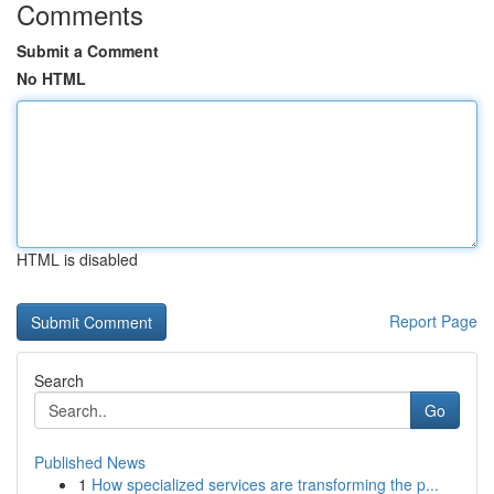
Comments
Submit a Comment
No HTML
HTML is disabled
Report Page
Search
Go
Published News
1
How specialized services are transforming the p...