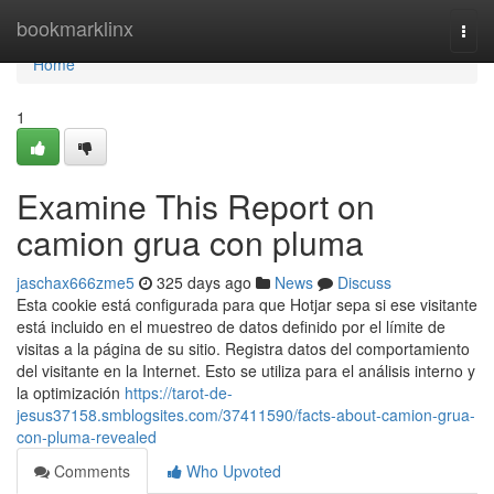
Home
bookmarklinx
Togg
navi
Home
1
Examine This Report on
camion grua con pluma
jaschax666zme5
325 days ago
News
Discuss
Esta cookie está configurada para que Hotjar sepa si ese visitante
está incluido en el muestreo de datos definido por el límite de
visitas a la página de su sitio. Registra datos del comportamiento
del visitante en la Internet. Esto se utiliza para el análisis interno y
la optimización
https://tarot-de-
jesus37158.smblogsites.com/37411590/facts-about-camion-grua-
con-pluma-revealed
Comments
Who Upvoted