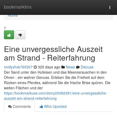
Home
bookmarklinx
Togg
navi
Home
1
Eine unvergessliche Auszeit
am Strand - Reiterfahrung
mollyxhxk765307
325 days ago
News
Discuss
Der Sand unter den Hufeisen und das Meeresrauschen in den
Ohren - ein wahrer Genuss. Erleben Sie die Freiheit auf dem
Rücken eines Pferdes, während Sie die frische Brise spüren. Die
weiten Flächen und der
https://bookmarkuse.com/story20082391/eine-unvergessliche-
auszeit-am-strand-reiterfahrung
Comments
Who Upvoted