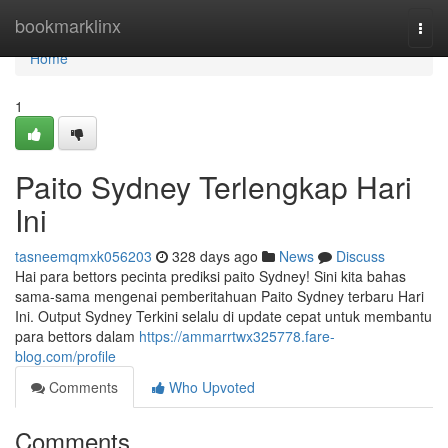
Home
bookmarklinx
Togg
navi
Home
1
Paito Sydney Terlengkap Hari
Ini
tasneemqmxk056203
328 days ago
News
Discuss
Hai para bettors pecinta prediksi paito Sydney! Sini kita bahas
sama-sama mengenai pemberitahuan Paito Sydney terbaru Hari
Ini. Output Sydney Terkini selalu di update cepat untuk membantu
para bettors dalam
https://ammarrtwx325778.fare-
blog.com/profile
Comments
Who Upvoted
Comments