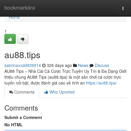
Home
bookmarklinx
Togg
navi
Home
1
au88.tips
sabrinaxxdd939914
326 days ago
News
Discuss
AU88 Tips – Nhà Cái Cá Cược Trực Tuyến Uy Tín & Đa Dạng Giới
thiệu chung AU88 Tips (au88.tips) là một sân chơi cá cược trực
tuyến nổi bật, được đánh giá cao về tính an
https://au88.tips/
Comments
Who Upvoted
Comments
Submit a Comment
No HTML