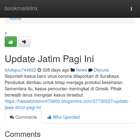
Home
bookmarklinx
Togg
navi
Home
1
Update Jatim Pagi Ini
lulukguu744822
328 days ago
News
Discuss
Sejumlah kasus baru virus corona dilaporkan di Surabaya.
Penduduk diimbau untuk tetap menjaga protokol kesehatan.
Sementara itu, kasus pencurian meningkat di Gresik. Pihak
berwajib terus mengejar kasus tersebut.
https://haseebhamm070602.blogsmine.com/37730527/update-
jawa-timur-pagi-ini
Comments
Who Upvoted
Comments