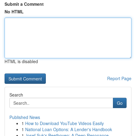
Submit a Comment
No HTML
HTML is disabled
Report Page
Search
Go
Published News
1
How to Download YouTube Videos Easily
1
National Loan Options: A Lender's Handbook
1
Josef Suk's Beethoven: A Deep Resonance