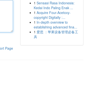
1
Sensasi Rasa Indonesia:
Kedai Indo Paling Enak ...
1
Acquire Four-Acetoxy-
copyright Digitally :...
1
In-depth overview to
establishing advanced fina...
1
爱思 ：苹果设备管理必备工
具
ort Page