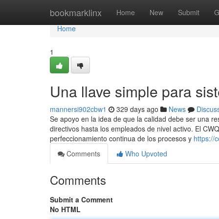
Home
bookmarklinx
Home
New
Submit
G
Home
1
Una llave simple para sis
mannersi902cbw1
329 days ago
News
Discus
Se apoyo en la idea de que la calidad debe ser una re
directivos hasta los empleados de nivel activo. El CWQ
perfeccionamiento continua de los procesos y
https:/
Comments
Who Upvoted
Comments
Submit a Comment
No HTML