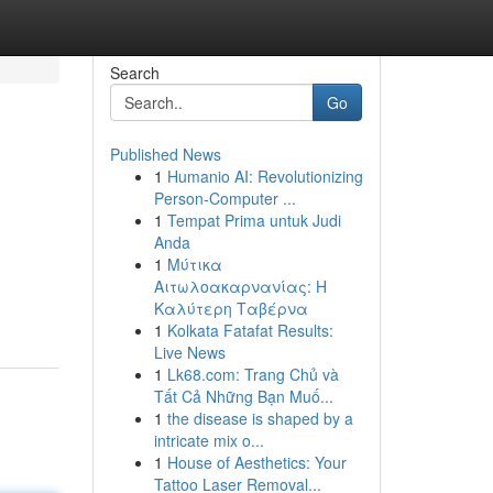
Search
Go
Published News
1
Humanio AI: Revolutionizing
Person-Computer ...
1
Tempat Prima untuk Judi
Anda
1
Μύτικα
Αιτωλοακαρνανίας: Η
Καλύτερη Ταβέρνα
1
Kolkata Fatafat Results:
Live News
1
Lk68.com: Trang Chủ và
Tất Cả Những Bạn Muố...
1
the disease is shaped by a
intricate mix o...
1
House of Aesthetics: Your
Tattoo Laser Removal...