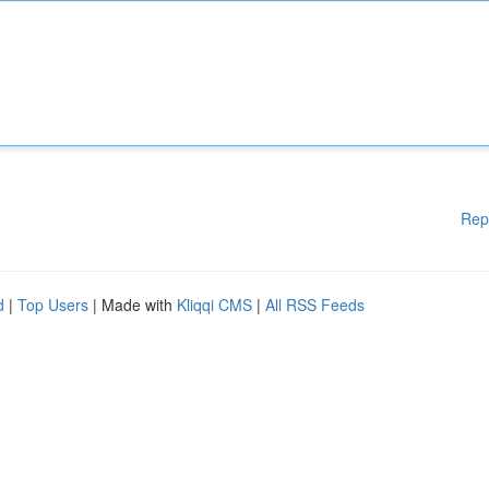
Rep
d
|
Top Users
| Made with
Kliqqi CMS
|
All RSS Feeds