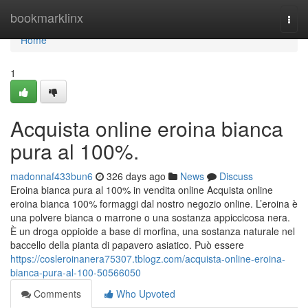
Home
bookmarklinx
Togg
navi
Home
1
Acquista online eroina bianca
pura al 100%.
madonnaf433bun6
326 days ago
News
Discuss
Eroina bianca pura al 100% in vendita online Acquista online
eroina bianca 100% formaggi dal nostro negozio online. L’eroina è
una polvere bianca o marrone o una sostanza appiccicosa nera.
È un droga oppioide a base di morfina, una sostanza naturale nel
baccello della pianta di papavero asiatico. Può essere
https://cosleroinanera75307.tblogz.com/acquista-online-eroina-
bianca-pura-al-100-50566050
Comments
Who Upvoted