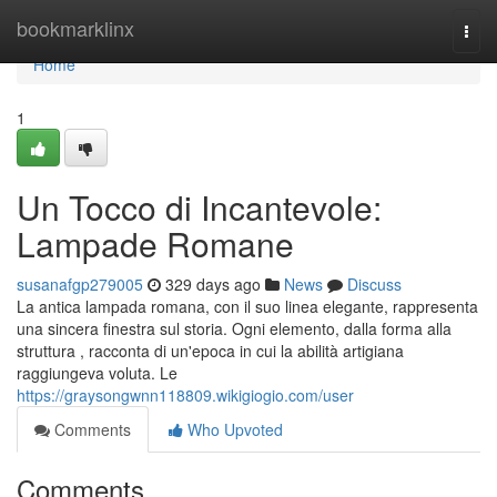
Home
bookmarklinx
Togg
navi
Home
1
Un Tocco di Incantevole:
Lampade Romane
susanafgp279005
329 days ago
News
Discuss
La antica lampada romana, con il suo linea elegante, rappresenta
una sincera finestra sul storia. Ogni elemento, dalla forma alla
struttura , racconta di un'epoca in cui la abilità artigiana
raggiungeva voluta. Le
https://graysongwnn118809.wikigiogio.com/user
Comments
Who Upvoted
Comments