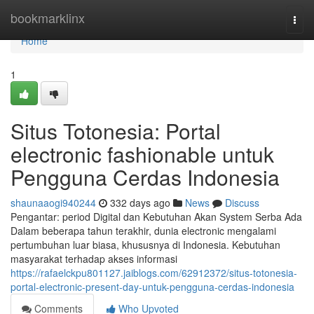
Home
bookmarklinx
Togg
navi
Home
1
Situs Totonesia: Portal
electronic fashionable untuk
Pengguna Cerdas Indonesia
shaunaaogi940244
332 days ago
News
Discuss
Pengantar: period Digital dan Kebutuhan Akan System Serba Ada
Dalam beberapa tahun terakhir, dunia electronic mengalami
pertumbuhan luar biasa, khususnya di Indonesia. Kebutuhan
masyarakat terhadap akses informasi
https://rafaelckpu801127.jaiblogs.com/62912372/situs-totonesia-
portal-electronic-present-day-untuk-pengguna-cerdas-indonesia
Comments
Who Upvoted