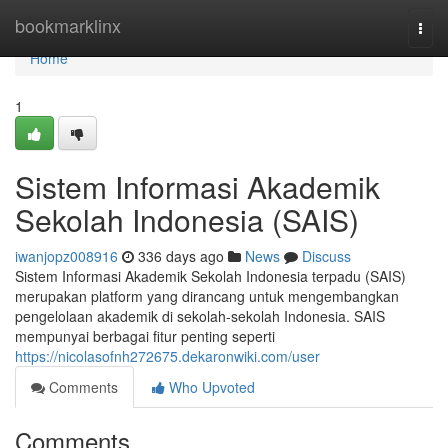
Home
bookmarklinx
Togg
navi
Home
1
Sistem Informasi Akademik
Sekolah Indonesia (SAIS)
iwanjopz008916
336 days ago
News
Discuss
Sistem Informasi Akademik Sekolah Indonesia terpadu (SAIS)
merupakan platform yang dirancang untuk mengembangkan
pengelolaan akademik di sekolah-sekolah Indonesia. SAIS
mempunyai berbagai fitur penting seperti
https://nicolasofnh272675.dekaronwiki.com/user
Comments
Who Upvoted
Comments