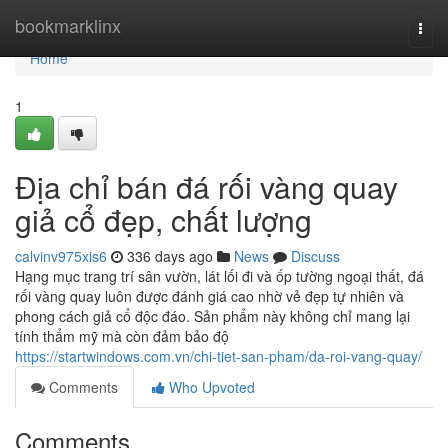
Home
bookmarklinx
Togg
navi
Home
1
Địa chỉ bán đá rối vàng quay
giả cổ đẹp, chất lượng
calvinv975xis6
336 days ago
News
Discuss
Hạng mục trang trí sân vườn, lát lối đi và ốp tường ngoại thất, đá
rối vàng quay luôn được đánh giá cao nhờ vẻ đẹp tự nhiên và
phong cách giả cổ độc đáo. Sản phẩm này không chỉ mang lại
tính thẩm mỹ mà còn đảm bảo độ
https://startwindows.com.vn/chi-tiet-san-pham/da-roi-vang-quay/
Comments
Who Upvoted
Comments