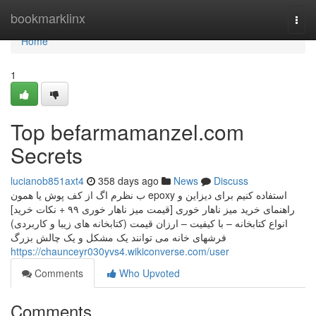
Home
bookmarklinx
Togg
navi
Home
1
Top befarmamanzel.com
Secrets
lucianob851axt4
358 days ago
News
Discuss
ب نظرم اگ از کف پوش یا همون epoxy استفاده کنیم برای دیزاین و
راهنمای خرید میز ناهار خوری [قیمت میز ناهار خوری ۹۹ + نکات خرید]
انواع کتابخانه – با کیفیت – ارزان قیمت (کتابخانه های زیبا و کاربردی)
فرشهای خانه می توانند یک مشکل و یک چالش بزرگ
https://chaunceyr030yvs4.wikiconverse.com/user
Comments
Who Upvoted
Comments