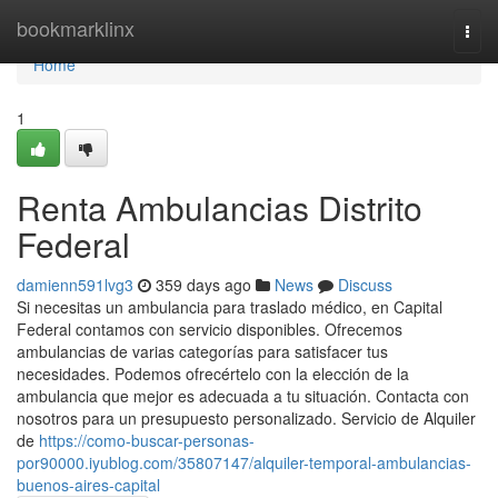
Home
bookmarklinx
Togg
navi
Home
1
Renta Ambulancias Distrito
Federal
damienn591lvg3
359 days ago
News
Discuss
Si necesitas un ambulancia para traslado médico, en Capital
Federal contamos con servicio disponibles. Ofrecemos
ambulancias de varias categorías para satisfacer tus
necesidades. Podemos ofrecértelo con la elección de la
ambulancia que mejor es adecuada a tu situación. Contacta con
nosotros para un presupuesto personalizado. Servicio de Alquiler
de
https://como-buscar-personas-
por90000.iyublog.com/35807147/alquiler-temporal-ambulancias-
buenos-aires-capital