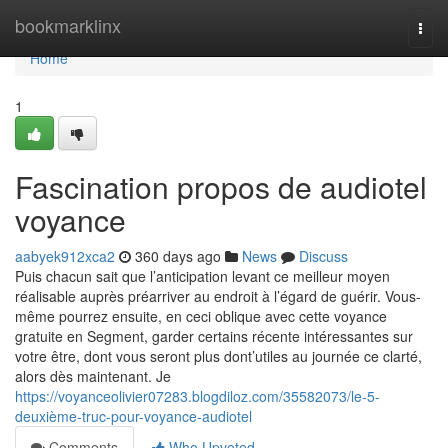
Home
bookmarklinx
Togg
navi
Home
1
Fascination propos de audiotel
voyance
aabyek912xca2
360 days ago
News
Discuss
Puis chacun sait que l’anticipation levant ce meilleur moyen
réalisable auprès préarriver au endroit à l’égard de guérir. Vous-
même pourrez ensuite, en ceci oblique avec cette voyance
gratuite en Segment, garder certains récente intéressantes sur
votre être, dont vous seront plus dont’utiles au journée ce clarté,
alors dès maintenant. Je
https://voyanceolivier07283.blogdiloz.com/35582073/le-5-
deuxième-truc-pour-voyance-audiotel
Comments
Who Upvoted