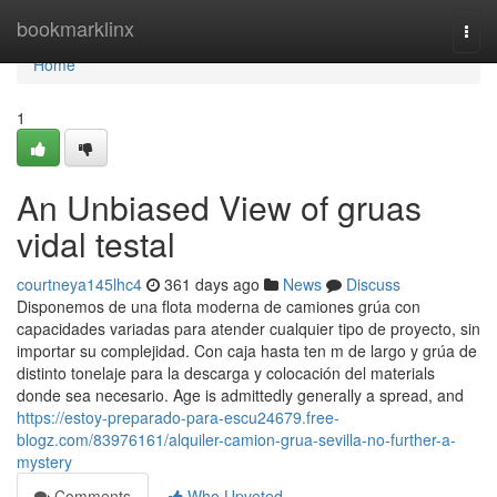
Home
bookmarklinx
Togg
navi
Home
1
An Unbiased View of gruas
vidal testal
courtneya145lhc4
361 days ago
News
Discuss
Disponemos de una flota moderna de camiones grúa con
capacidades variadas para atender cualquier tipo de proyecto, sin
importar su complejidad. Con caja hasta ten m de largo y grúa de
distinto tonelaje para la descarga y colocación del materials
donde sea necesario. Age is admittedly generally a spread, and
https://estoy-preparado-para-escu24679.free-
blogz.com/83976161/alquiler-camion-grua-sevilla-no-further-a-
mystery
Comments
Who Upvoted