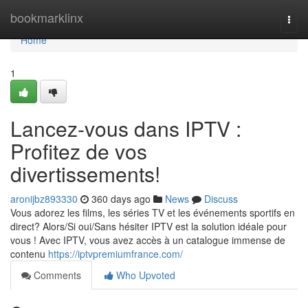
Home
bookmarklinx
Togg
navi
Home
1
Lancez-vous dans IPTV :
Profitez de vos
divertissements!
aronijbz893330
360 days ago
News
Discuss
Vous adorez les films, les séries TV et les événements sportifs en
direct? Alors/Si oui/Sans hésiter IPTV est la solution idéale pour
vous ! Avec IPTV, vous avez accès à un catalogue immense de
contenu
https://iptvpremiumfrance.com/
Comments
Who Upvoted