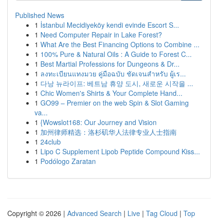
Published News
1
İstanbul Mecidiyeköy kendi evinde Escort S...
1
Need Computer Repair in Lake Forest?
1
What Are the Best Financing Options to Combine ...
1
100% Pure & Natural Oils : A Guide to Forest C...
1
Best Martial Professions for Dungeons & Dr...
1
ลงทะเบียนแทงมวย คู่มือฉบับ ชัดเจนสำหรับ ผู้เร...
1
다낭 뉴라이프: 베트남 휴양 도시, 새로운 시작을 ...
1
Chic Women's Shirts & Your Complete Hand...
1
GO99 – Premier on the web Spin & Slot Gaming
va...
1
{Wowslot168: Our Journey and Vision
1
加州律师精选：洛杉矶华人法律专业人士指南
1
24club
1
Lipo C Supplement Lipob Peptide Compound Kiss...
1
Podólogo Zaratan
Copyright © 2026 |
Advanced Search
|
Live
|
Tag Cloud
|
Top