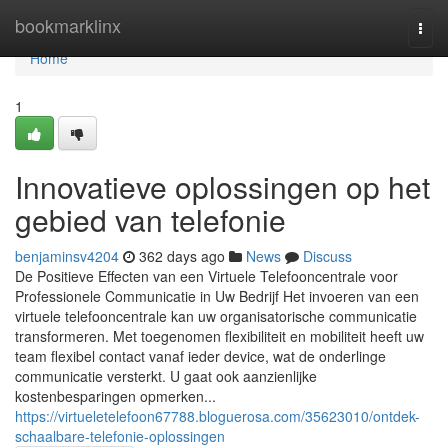
Home
bookmarklinx
Togg
navi
Home
1
Innovatieve oplossingen op het
gebied van telefonie
benjaminsv4204
362 days ago
News
Discuss
De Positieve Effecten van een Virtuele Telefooncentrale voor
Professionele Communicatie in Uw Bedrijf Het invoeren van een
virtuele telefooncentrale kan uw organisatorische communicatie
transformeren. Met toegenomen flexibiliteit en mobiliteit heeft uw
team flexibel contact vanaf ieder device, wat de onderlinge
communicatie versterkt. U gaat ook aanzienlijke
kostenbesparingen opmerken...
https://virtueletelefoon67788.bloguerosa.com/35623010/ontdek-
schaalbare-telefonie-oplossingen