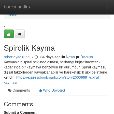
Home
bookmarklinx
Togg
navi
Home
1
Spirolik Kayma
robertoyaq185507
364 days ago
News
Discuss
Kaymasının spiral şeklinde olması, herhangi bir|işitilmeyecek
kadar ince bir kaymaya benzeyen bir durumdur. Spiral kayması,
dışsal faktörlerden kaynaklanabilir ve hareketsizlik gibi belirtilerle
kendini
https://expressbookmark.com/story20036881/spiralin-
kayması
Comments
Who Upvoted
Comments
Submit a Comment