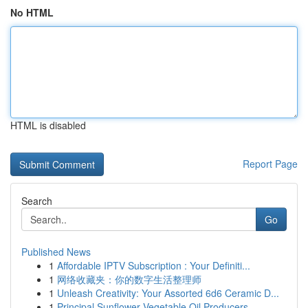
No HTML
HTML is disabled
Report Page
Search
Go
Published News
1
Affordable IPTV Subscription : Your Definiti...
1
网络收藏夹：你的数字生活整理师
1
Unleash Creativity: Your Assorted 6d6 Ceramic D...
1
Principal Sunflower Vegetable Oil Producers...