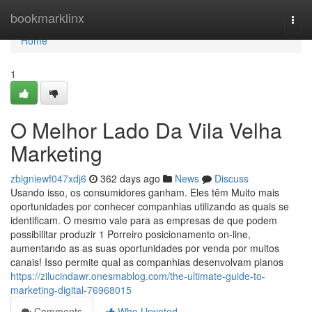
Home
bookmarklinx
Togg
navi
Home
1
O Melhor Lado Da Vila Velha
Marketing
zbigniewf047xdj6
362 days ago
News
Discuss
Usando isso, os consumidores ganham. Eles têm Muito mais
oportunidades por conhecer companhias utilizando as quais se
identificam. O mesmo vale para as empresas de que podem
possibilitar produzir 1 Porreiro posicionamento on-line,
aumentando as as suas oportunidades por venda por muitos
canais! Isso permite qual as companhias desenvolvam planos
https://zilucindawr.onesmablog.com/the-ultimate-guide-to-
marketing-digital-76968015
Comments
Who Upvoted