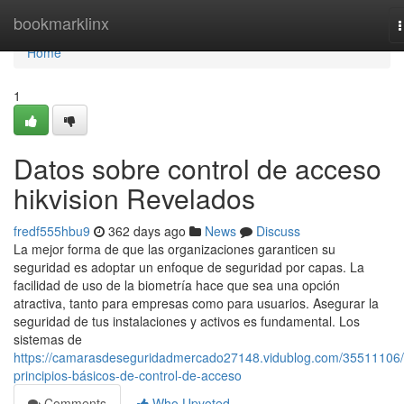
Home
bookmarklinx
n
Home
1
Datos sobre control de acceso
hikvision Revelados
fredf555hbu9
362 days ago
News
Discuss
La mejor forma de que las organizaciones garanticen su
seguridad es adoptar un enfoque de seguridad por capas. La
facilidad de uso de la biometría hace que sea una opción
atractiva, tanto para empresas como para usuarios. Asegurar la
seguridad de tus instalaciones y activos es fundamental. Los
sistemas de
https://camarasdeseguridadmercado27148.vidublog.com/35511106/
principios-básicos-de-control-de-acceso
Comments
Who Upvoted