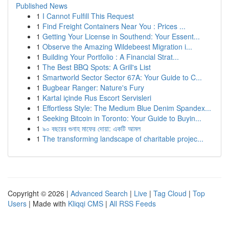
Published News
1
I Cannot Fulfill This Request
1
Find Freight Containers Near You : Prices ...
1
Getting Your License in Southend: Your Essent...
1
Observe the Amazing Wildebeest Migration i...
1
Building Your Portfolio : A Financial Strat...
1
The Best BBQ Spots: A Grill's List
1
Smartworld Sector Sector 67A: Your Guide to C...
1
Bugbear Ranger: Nature's Fury
1
Kartal içinde Rus Escort Servisleri
1
Effortless Style: The Medium Blue Denim Spandex...
1
Seeking Bitcoin in Toronto: Your Guide to Buyin...
1
৯০ বছরের গুনাহ মাফের দোয়া: একটি আমল
1
The transforming landscape of charitable projec...
Copyright © 2026 |
Advanced Search
|
Live
|
Tag Cloud
|
Top
Users
| Made with
Kliqqi CMS
|
All RSS Feeds