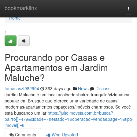
Home
bookmarklinx
Togg
navi
Home
1
Procurando por Casas e
Apartamentos em Jardim
Maluche?
tomasaszf982994
363 days ago
News
Discuss
Jardim Maluche é um local acolhedor/bairro tranquilo/vizinhança
popular em Brusque que oferece uma variedade de casas
modernas/apartamentos espaçosos/imóveis charmosos. Se você
está buscando um lar
https://julioimoveis.com.br/busca?
bairro[]=479&cidade=7&estado=1&operacao=venda&page=1&tipo-
imovel[]=6
Comments
Who Upvoted