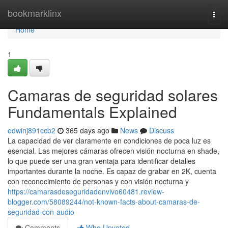
Home
bookmarklinx
Togg
navi
Home
1
Camaras de seguridad solares
Fundamentals Explained
edwinj891ccb2
365 days ago
News
Discuss
La capacidad de ver claramente en condiciones de poca luz es
esencial. Las mejores cámaras ofrecen visión nocturna en shade,
lo que puede ser una gran ventaja para identificar detalles
importantes durante la noche. Es capaz de grabar en 2K, cuenta
con reconocimiento de personas y con visión nocturna y
https://camarasdeseguridadenvivo60481.review-
blogger.com/58089244/not-known-facts-about-camaras-de-
seguridad-con-audio
Comments
Who Upvoted