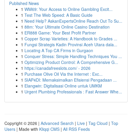
Published News
1
WM69: Your Access to Online Gambling Excit...
1
Test The Web Speed: A Basic Guide
1
Need Help? AskanExpertsOnline Reach Out To Su...
1
88m: Your Ultimate Online Casino Destination
1
ER888 Game: Your Best Profit Partner
1
Copper Scrap Varieties: A Handbook to Grades ...
1
Fungsi Strategis Kadin Provinsi Aceh Utara dala...
1
Locating A Top CA Firms in Gurgaon
1
Conquer Stress: Simple Handling Techniques You ...
1
Optimizing Product Control: A Comprehensive G...
1
https://canadafreeslots.com/ - 2026
1
Purchase Olive Oil Via the Internet : Exc...
1
SIAP4DI: Memaksimalkan Efisiensi Pengadaan ...
1
Elangwin: Digitalisasi Online untuk UMKM
1
Urgent Plumbing Professionals : Fast Answer Whe...
Copyright © 2026 |
Advanced Search
|
Live
|
Tag Cloud
|
Top
Users
| Made with
Kliqqi CMS
|
All RSS Feeds