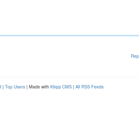
Rep
d
|
Top Users
| Made with
Kliqqi CMS
|
All RSS Feeds