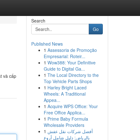
Search
Go
Published News
1
Assessoria de Promoção
Empresarial: Roteir...
1
Wow388: Your Definitive
Guide to Digital Ga...
1
The Local Directory to the
t và cấp
Top Vehicle Parts Shops
1
Harley Bright Laced
Wheels: A Traditional
Appea...
1
Acquire WPS Office: Your
Free Office Applica...
1
Prime Baby Formula
Wholesale Providers
1
أفضل شركات نقل عفش
بالرياض: دليل شامل أروع