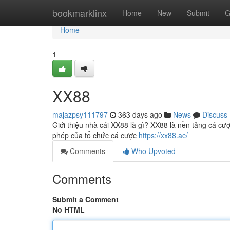
Home
bookmarklinx
Home
New
Submit
G
Home
1
XX88
majazpsy111797
363 days ago
News
Discuss
Giới thiệu nhà cái XX88 là gì? XX88 là nền tảng cá cư
phép của tổ chức cá cược
https://xx88.ac/
Comments
Who Upvoted
Comments
Submit a Comment
No HTML