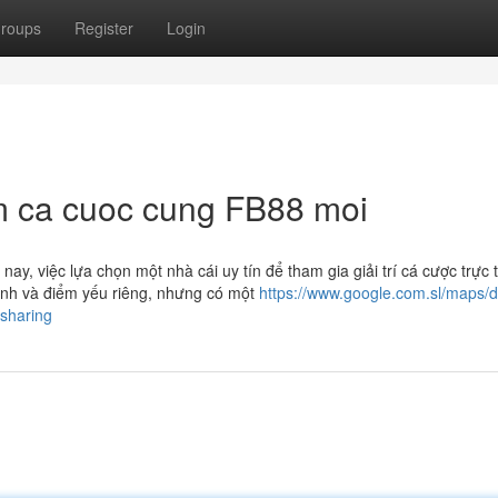
roups
Register
Login
m ca cuoc cung FB88 moi
ay, việc lựa chọn một nhà cái uy tín để tham gia giải trí cá cược trực 
ạnh và điểm yếu riêng, nhưng có một
https://www.google.com.sl/maps/d
haring