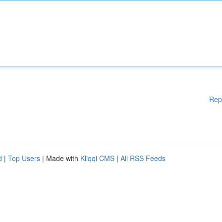
Rep
d
|
Top Users
| Made with
Kliqqi CMS
|
All RSS Feeds