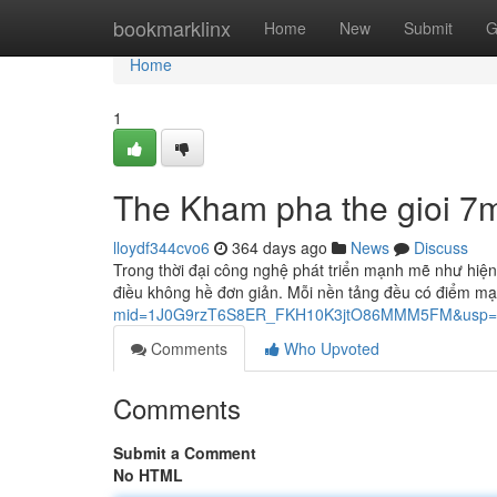
Home
bookmarklinx
Home
New
Submit
G
Home
1
The Kham pha the gioi 7
lloydf344cvo6
364 days ago
News
Discuss
Trong thời đại công nghệ phát triển mạnh mẽ như hiện n
điều không hề đơn giản. Mỗi nền tảng đều có điểm m
mid=1J0G9rzT6S8ER_FKH10K3jtO86MMM5FM&usp=s
Comments
Who Upvoted
Comments
Submit a Comment
No HTML