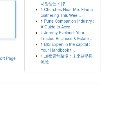
사랑받는 이유
1
Churches Near Me: Find a
Gathering This Wee...
1
Pune Companion Industry :
A Guide to Acce...
1
Jeremy Eveland: Your
Trusted Business & Estate ...
1
BIS Expert in the capital :
Your Handbook t...
1
加密貨幣賭場：未來趨勢與
ort Page
風險