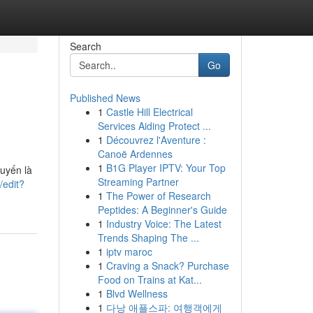
Search
Go
Published News
1
Castle Hill Electrical
Services Aiding Protect ...
1
Découvrez l'Aventure :
Canoë Ardennes
1
B1G Player IPTV: Your Top
tuyến là
Streaming Partner
/edit?
1
The Power of Research
Peptides: A Beginner's Guide
1
Industry Voice: The Latest
Trends Shaping The ...
1
iptv maroc
1
Craving a Snack? Purchase
Food on Trains at Kat...
1
Blvd Wellness
1
다낭 애플스파: 여행객에게