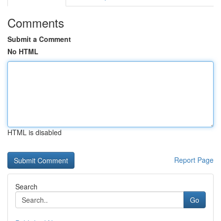
Comments
Submit a Comment
No HTML
HTML is disabled
Report Page
Search
Go