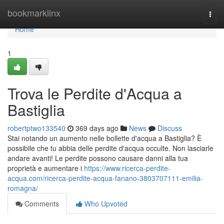
Home
bookmarklinx
Togg
navi
Home
1
Trova le Perdite d'Acqua a
Bastiglia
robertptwo133540
369 days ago
News
Discuss
Stai notando un aumento nelle bollette d'acqua a Bastiglia? È
possibile che tu abbia delle perdite d'acqua occulte. Non lasciarle
andare avanti! Le perdite possono causare danni alla tua
proprietà e aumentare i
https://www.ricerca-perdite-
acqua.com/ricerca-perdite-acqua-fanano-3803707111-emilia-
romagna/
Comments
Who Upvoted