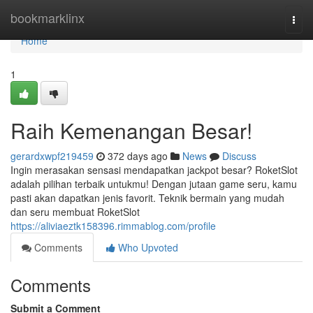
Home
bookmarklinx
Togg
navi
Home
1
Raih Kemenangan Besar!
gerardxwpf219459
372 days ago
News
Discuss
Ingin merasakan sensasi mendapatkan jackpot besar? RoketSlot
adalah pilihan terbaik untukmu! Dengan jutaan game seru, kamu
pasti akan dapatkan jenis favorit. Teknik bermain yang mudah
dan seru membuat RoketSlot
https://aliviaeztk158396.rimmablog.com/profile
Comments
Who Upvoted
Comments
Submit a Comment