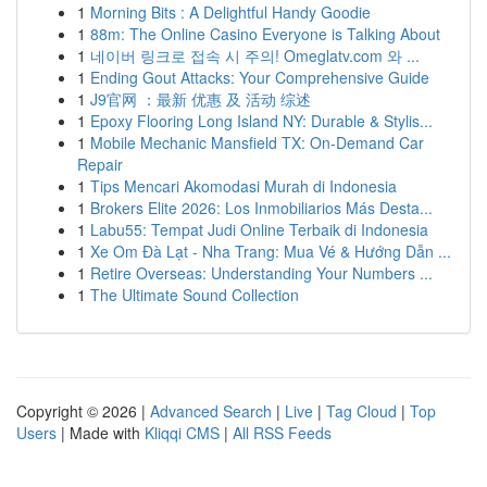
1
Morning Bits : A Delightful Handy Goodie
1
88m: The Online Casino Everyone is Talking About
1
네이버 링크로 접속 시 주의! Omeglatv.com 와 ...
1
Ending Gout Attacks: Your Comprehensive Guide
1
J9官网 ：最新 优惠 及 活动 综述
1
Epoxy Flooring Long Island NY: Durable & Stylis...
1
Mobile Mechanic Mansfield TX: On-Demand Car
Repair
1
Tips Mencari Akomodasi Murah di Indonesia
1
Brokers Elite 2026: Los Inmobiliarios Más Desta...
1
Labu55: Tempat Judi Online Terbaik di Indonesia
1
Xe Om Đà Lạt - Nha Trang: Mua Vé & Hướng Dẫn ...
1
Retire Overseas: Understanding Your Numbers ...
1
The Ultimate Sound Collection
Copyright © 2026 |
Advanced Search
|
Live
|
Tag Cloud
|
Top
Users
| Made with
Kliqqi CMS
|
All RSS Feeds