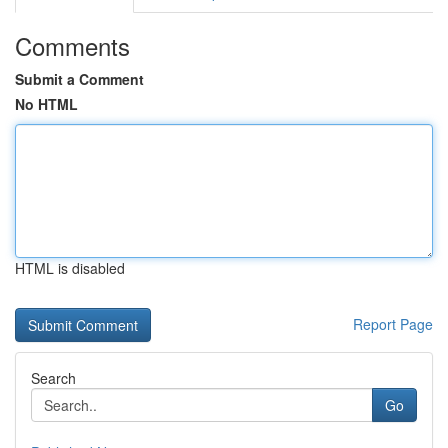
Comments
Submit a Comment
No HTML
HTML is disabled
Report Page
Search
Go