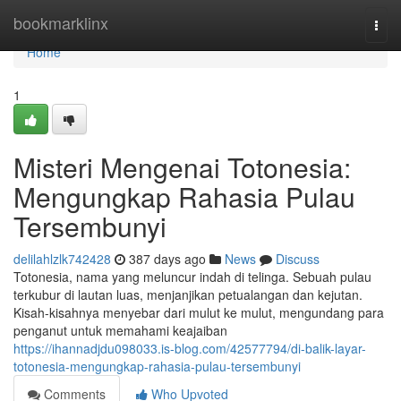
Home
bookmarklinx
Togg
navi
Home
1
Misteri Mengenai Totonesia:
Mengungkap Rahasia Pulau
Tersembunyi
delilahlzlk742428
387 days ago
News
Discuss
Totonesia, nama yang meluncur indah di telinga. Sebuah pulau
terkubur di lautan luas, menjanjikan petualangan dan kejutan.
Kisah-kisahnya menyebar dari mulut ke mulut, mengundang para
penganut untuk memahami keajaiban
https://ihannadjdu098033.is-blog.com/42577794/di-balik-layar-
totonesia-mengungkap-rahasia-pulau-tersembunyi
Comments
Who Upvoted