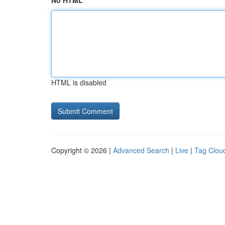
No HTML
HTML is disabled
Copyright © 2026 |
Advanced Search
|
Live
|
Tag Clou