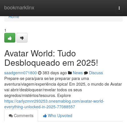
Home
bookmarklinx
Togg
navi
Home
1
Avatar World: Tudo
Desbloqueado em 2025!
saadgemn071800
383 days ago
News
Discuss
Prepare-se para/para se/se preparar para uma
aventura/viagem/experiência épica! Em 2025, o mundo de Avatar
vai abrir/desbloquear/revelar todos os seus
segredos/mistérios/tesouros. Explore
https://carlyzmnr293253.onesmablog.com/avatar-world-
everything-unlocked-in-2025-77088557
Comments
Who Upvoted