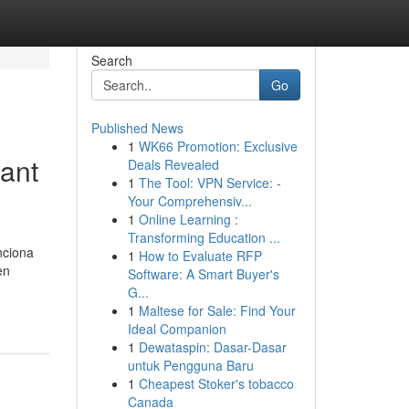
Search
Go
Published News
1
WK66 Promotion: Exclusive
Sant
Deals Revealed
1
The Tool: VPN Service: -
Your Comprehensiv...
1
Online Learning :
Transforming Education ...
nciona
1
How to Evaluate RFP
en
Software: A Smart Buyer's
G...
1
Maltese for Sale: Find Your
Ideal Companion
1
Dewataspin: Dasar-Dasar
untuk Pengguna Baru
1
Cheapest Stoker's tobacco
Canada