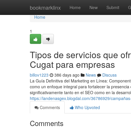
Home
bookmarklinx
Home
New
Submit
G
Home
1
Tipos de servicios que of
Cugat para empresas
billov1223
386 days ago
News
Discuss
La Guía Definitiva del Marketing en Línea: Component
como un enfoque integral para fortalecer la presenci
significativamente tanto en el SEO como en la desarro
https://landenasgex.blogdal.com/36786929/campañas-
Comments
Who Upvoted
Comments