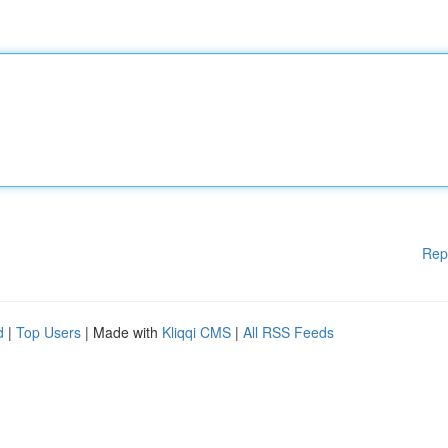
Rep
d
|
Top Users
| Made with
Kliqqi CMS
|
All RSS Feeds