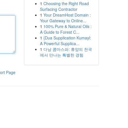
1
Choosing the Right Road
Surfacing Contractor
1
Your DreamHost Domain :
Your Gateway to Online...
1
100% Pure & Natural Oils :
A Guide to Forest C...
1
{Dua Supplication Kumayl:
A Powerful Supplica...
1
다낭 콤마스파: 휴양의 천국
에서 만나는 특별한 경험
ort Page