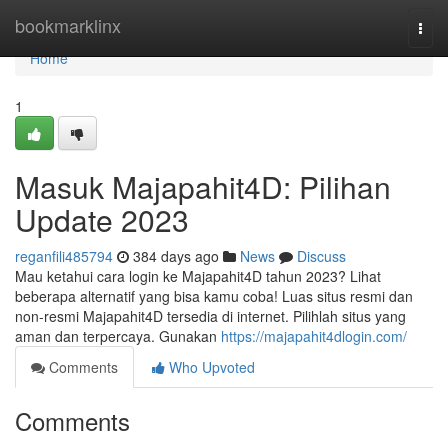
Home
bookmarklinx
Togg
navi
Home
1
Masuk Majapahit4D: Pilihan
Update 2023
reganfili485794
384 days ago
News
Discuss
Mau ketahui cara login ke Majapahit4D tahun 2023? Lihat
beberapa alternatif yang bisa kamu coba! Luas situs resmi dan
non-resmi Majapahit4D tersedia di internet. Pilihlah situs yang
aman dan terpercaya. Gunakan
https://majapahit4dlogin.com/
Comments
Who Upvoted
Comments