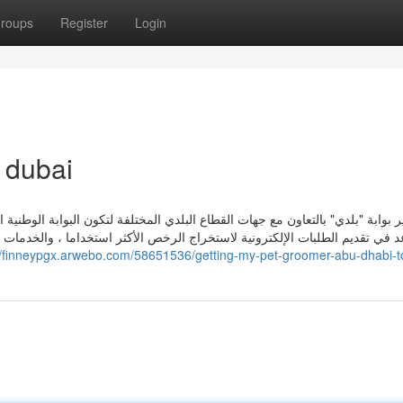
roups
Register
Login
e dubai
 بوابة "بلدي" بالتعاون مع جهات القطاع البلدي المختلفة لتكون البوابة الوطنية 
 في تقديم الطلبات الإلكترونية لاستخراج الرخص الأكثر استخداما ، والخدمات ا
//finneypgx.arwebo.com/58651536/getting-my-pet-groomer-abu-dhabi-t