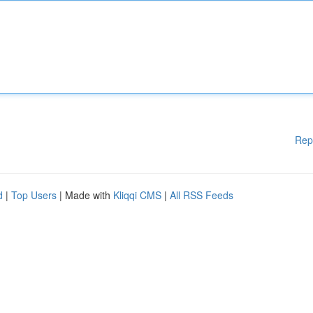
Rep
d
|
Top Users
| Made with
Kliqqi CMS
|
All RSS Feeds