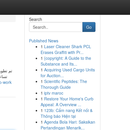
Search
Go
Published News
1
Laser Cleaner Shark PCL
Erases Graffiti with Pr...
1
{copyright: A Guide to the
Substance and Its...
1
Acquiring Used Cargo Units
تم تطوير
for Auction...
تساعد
1
Scientific Peptides: The
o-work
Thorough Guide
1
iptv maroc
1
Restore Your Home's Curb
Appeal: A Overview ...
1
123b: Cẩm nang Kết nối &
Thông báo Hiện tại
1
Agenda Bola Hari: Saksikan
Pertandingan Menarik...