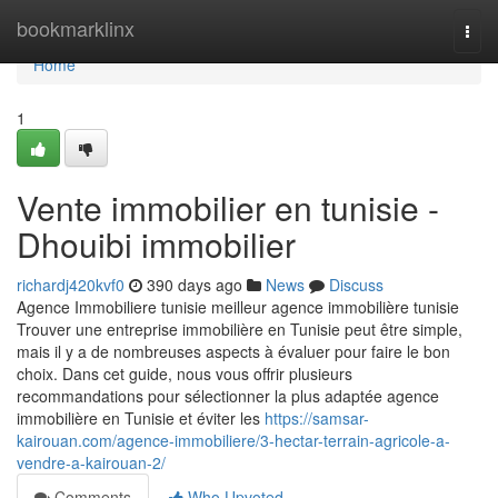
Home
bookmarklinx
Togg
navi
Home
1
Vente immobilier en tunisie -
Dhouibi immobilier
richardj420kvf0
390 days ago
News
Discuss
Agence Immobiliere tunisie meilleur agence immobilière tunisie
Trouver une entreprise immobilière en Tunisie peut être simple,
mais il y a de nombreuses aspects à évaluer pour faire le bon
choix. Dans cet guide, nous vous offrir plusieurs
recommandations pour sélectionner la plus adaptée agence
immobilière en Tunisie et éviter les
https://samsar-
kairouan.com/agence-immobiliere/3-hectar-terrain-agricole-a-
vendre-a-kairouan-2/
Comments
Who Upvoted