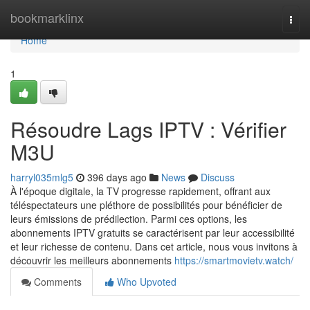
Home
bookmarklinx
Togg
navi
Home
1
Résoudre Lags IPTV : Vérifier
M3U
harryl035mlg5
396 days ago
News
Discuss
À l'époque digitale, la TV progresse rapidement, offrant aux
téléspectateurs une pléthore de possibilités pour bénéficier de
leurs émissions de prédilection. Parmi ces options, les
abonnements IPTV gratuits se caractérisent par leur accessibilité
et leur richesse de contenu. Dans cet article, nous vous invitons à
découvrir les meilleurs abonnements
https://smartmovietv.watch/
Comments
Who Upvoted