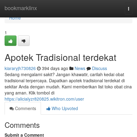
Home
bookmarklinx
Togg
navi
Home
1
Apotek Tradisional terdekat
kiararyjh730826
394 days ago
News
Discuss
Sedang mengalami sakit? Jangan khawatir, carilah kedai obat
tradisional terpercaya. Dapatkan apotek tradisional terdekat di
sekitar Anda dengan mudah. Kami memberikan list toko obat cina
yang aman. Klik tombol di
https://alicialyzr820825.wikitron.com/user
Comments
Who Upvoted
Comments
Submit a Comment