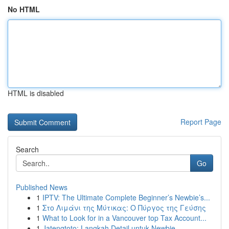
No HTML
HTML is disabled
Report Page
Search
Go
Published News
1
IPTV: The Ultimate Complete Beginner’s Newbie’s...
1
Στο Λιμάνι της Μύτικας: Ο Πύργος της Γεύσης
1
What to Look for in a Vancouver top Tax Account...
1
Jatengtoto: Langkah Detail untuk Newbie