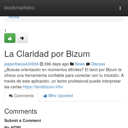
Home
bookmarklinx
Togg
navi
Home
1
La Claridad por Bizum
jasperbwxa430936
396 days ago
News
Discuss
¿Buscas orientación en momentos difíciles? El tarot por Bizum te
ofrece una herramienta confiable para conectar con tu intuición. A
través de esta aplicación, un lector profesional puede interpretar
las cartas
https://tarotbizum.info/
Comments
Who Upvoted
Comments
Submit a Comment
No HTML