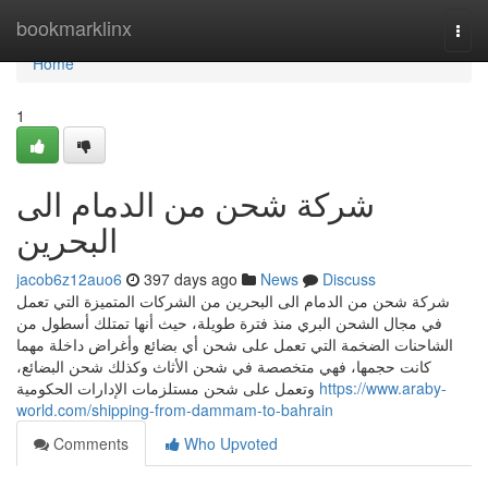
Home
bookmarklinx
Togg
navi
Home
1
شركة شحن من الدمام الى
البحرين
jacob6z12auo6
397 days ago
News
Discuss
شركة شحن من الدمام الى البحرين من الشركات المتميزة التي تعمل
في مجال الشحن البري منذ فترة طويلة، حيث أنها تمتلك أسطول من
الشاحنات الضخمة التي تعمل على شحن أي بضائع وأغراض داخلة مهما
كانت حجمها، فهي متخصصة في شحن الأثاث وكذلك شحن البضائع،
وتعمل على شحن مستلزمات الإدارات الحكومية
https://www.araby-
world.com/shipping-from-dammam-to-bahrain
Comments
Who Upvoted