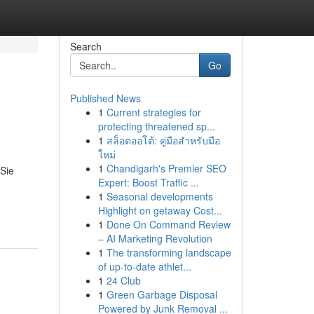
Search
Go
Published News
1
Current strategies for
protecting threatened sp...
1
สล็อตออโต้: คู่มือสำหรับมือ
ใหม่
1
Chandigarh's Premier SEO
Sie
Expert: Boost Traffic ...
1
Seasonal developments
Highlight on getaway Cost...
1
Done On Command Review
– AI Marketing Revolution
1
The transforming landscape
of up-to-date athlet...
1
24 Club
1
Green Garbage Disposal
Powered by Junk Removal ...