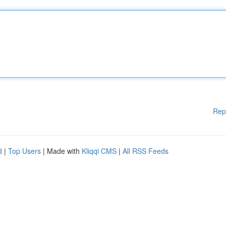
Rep
d
|
Top Users
| Made with
Kliqqi CMS
|
All RSS Feeds