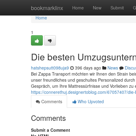
Home
bookmarklinx
Home
New
Submit
G
Home
1
Die besten Umzugsunte
hatshepsutt098uja9
396 days ago
News
Discu
Bei Zappa Transport möchten wir Ihnen den Strain be
unser freundliches und geschultes Personalized durch
Gespräch, um Ihre Mattressürfnisse und Vorlieben zu e
https://connerethuj.designertoblog.com/67057407/d
Comments
Who Upvoted
Comments
Submit a Comment