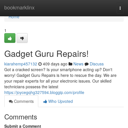
Home
bookmarklinx
Togg
navi
Home
1
Gadget Guru Repairs!
kiarahemp457132
409 days ago
News
Discuss
Got a cracked screen? Is your smartphone acting up? Don't
worry! Gadget Guru Repairs is here to rescue the day. We are
your repair experts for all your electronic issues. Our skilled
technicians possess the latest
https://joycegqhg327594.bloggip.com/profile
Comments
Who Upvoted
Comments
Submit a Comment