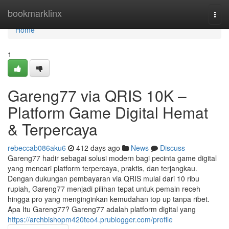
Home
bookmarklinx
Togg
navi
Home
1
Gareng77 via QRIS 10K –
Platform Game Digital Hemat
& Terpercaya
rebeccab086aku6
412 days ago
News
Discuss
Gareng77 hadir sebagai solusi modern bagi pecinta game digital
yang mencari platform terpercaya, praktis, dan terjangkau.
Dengan dukungan pembayaran via QRIS mulai dari 10 ribu
rupiah, Gareng77 menjadi pilihan tepat untuk pemain receh
hingga pro yang menginginkan kemudahan top up tanpa ribet.
Apa Itu Gareng77? Gareng77 adalah platform digital yang
https://archbishopm420teo4.prublogger.com/profile