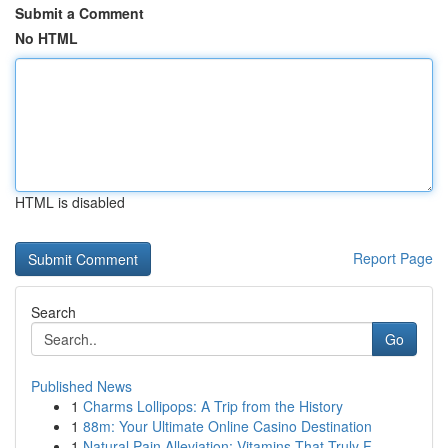
Submit a Comment
No HTML
HTML is disabled
Report Page
Search
Go
Published News
1
Charms Lollipops: A Trip from the History
1
88m: Your Ultimate Online Casino Destination
1
Natural Pain Alleviation: Vitamins That Truly F...