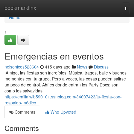
Home
bookmarklinx
Togg
navi
Home
1
Emergencias en eventos
nelsonicos523604
415 days ago
News
Discuss
¡Amigo, las fiestas son increíbles! Música, tragos, baile y buenos
momentos con tu grupo. Pero a veces, las cosas pueden salirse
un poco de control. Ahí es donde entran los Party Docs: son
como los salvavidas
https://emiliajwib590101.ssnblog.com/34607423/tu-fiesta-con-
respaldo-médico
Comments
Who Upvoted
Comments